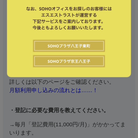
本は契約時のもので構いません。起業がこれか
らの方は、fabbit八王子にて登記手続きをしてい
ただいたのちにご提出ください。
①会社概要書
②代表者経歴書
③会社登記簿謄本(3ヶ月以内発行の原本)
④印鑑証明書
また、月額利用の登録にあたっては身分証明書
等が必要となります。
詳しくは以下のページをご確認ください。
月額利用申し込みの流れとは……！
・登記に必要な費用を教えてください。
→毎月「登記費用(11,000円/月)」がかかってま
いります。