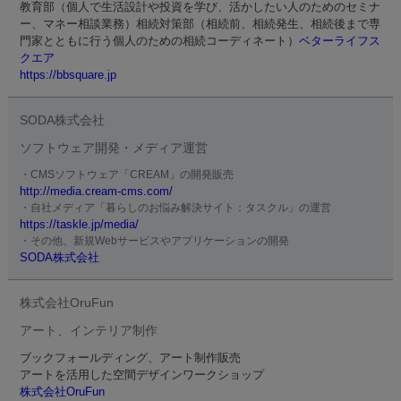
教育部（個人で生活設計や投資を学び、活かしたい人のためのセミナ
ー、マネー相談業務）相続対策部（相続前、相続発生、相続後まで専
門家とともに行う個人のための相続コーディネート）
ベターライフス
クエア
https://bbsquare.jp
SODA株式会社
ソフトウェア開発・メディア運営
・CMSソフトウェア「CREAM」の開発販売
http://media.cream-cms.com/
・自社メディア「暮らしのお悩み解決サイト：タスクル」の運営
https://taskle.jp/media/
・その他、新規Webサービスやアプリケーションの開発
SODA株式会社
株式会社OruFun
アート、インテリア制作
ブックフォールディング、アート制作販売
アートを活用した空間デザインワークショップ
株式会社OruFun