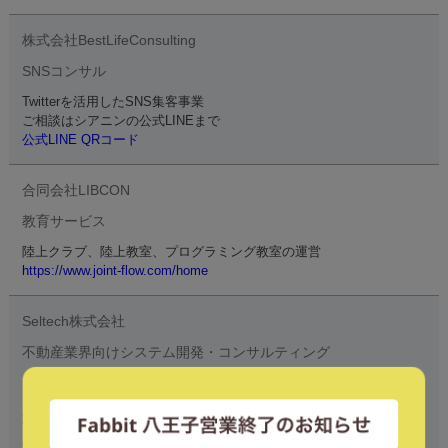
株式会社BestLifeConsulting
SNSコンサル
Twitterを活用したSNS集客事業
ご相談はシアニンの公式LINEまで
公式LINE QRコード
合同会社LIBCON
教育サービス
陸上クラブ、陸上教室、プログラミング教室の運営
https://www.joint-flow.com/home
Seltech株式会社
不動産業界向けシステム開発・コンサルティング
シェアリングキー「Selkey（シェルキー）」及び「Selkey管理シス
テム」の提供
不動産業界のDX化コンサルティング
新規事業の導入支援、自動化による業務効率向上、コスト削減・収益