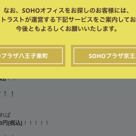
込)
！！
す！！
れば
円(税込)
！！！！！