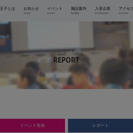
t八王子とは
お知らせ
イベント
施設案内
入居企業
アクセ
news
event
facility
enterprise
access
レポート
イベント告知
レポート