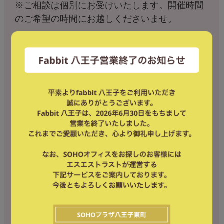
※ご相談は個別にお受けいたします。開催時間
のご希望の時間にお越しくださいませ。
○日時○
2022年6月28日(火) 13:00~16:00
○会場○
fabbit八王子
○参加費用○
無料 (ご希望の時間にご予約ください。)
※事前予約が必須となっております。
fabbit八王子スタッフまでご連絡ください。
皆様のご参加をお待ちしております！